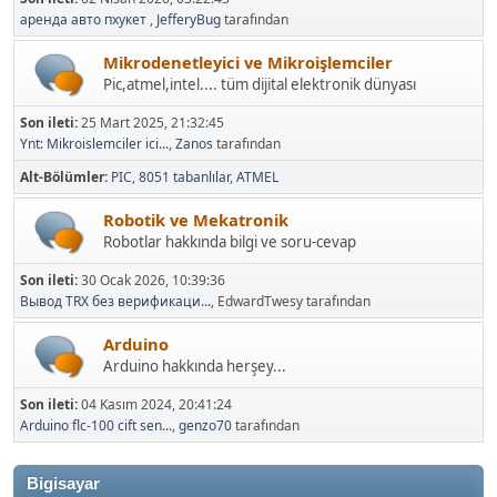
аренда авто пхукет
,
JefferyBug
tarafından
Mikrodenetleyici ve Mikroişlemciler
Pic,atmel,intel.... tüm dijital elektronik dünyası
Son ileti:
25 Mart 2025, 21:32:45
Ynt: Mikroislemciler ici...
,
Zanos
tarafından
Alt-Bölümler
PIC
8051 tabanlılar
ATMEL
Robotik ve Mekatronik
Robotlar hakkında bilgi ve soru-cevap
Son ileti:
30 Ocak 2026, 10:39:36
Вывод TRX без верификаци...
, EdwardTwesy tarafından
Arduino
Arduino hakkında herşey...
Son ileti:
04 Kasım 2024, 20:41:24
Arduino flc-100 cift sen...
,
genzo70
tarafından
Bigisayar