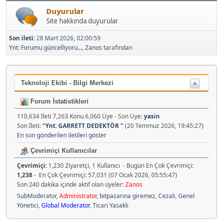
Duyurular
Site hakkında duyurular
Son ileti:
28 Mart 2026, 02:00:59
Ynt: Forumu güncelliyoru...
,
Zanos
tarafından
Teknoloji Ekibi - Bilgi Merkezi
Forum İstatistikleri
110,634 İleti 7,263 Konu 6,060 Üye - Son Üye:
yasin
Son İleti:
"
Ynt: GARRETT DEDEKTÖR
"
(20 Temmuz 2026, 19:45:27)
En son gönderilen iletileri göster
Çevrimiçi Kullanıcılar
Çevrimiçi:
1,230 Ziyaretçi, 1 Kullanıcı - Bugün En Çok Çevrimiçi:
1,238
- En Çok Çevrimiçi: 57,031 (07 Ocak 2026, 05:55:47)
Son 240 dakika içinde aktif olan üyeler:
Zanos
SubModerator
,
Administrator
,
bitpazarına giremez
,
Cezalı
,
Genel
Yönetici
,
Global Moderator
,
Ticari Yasaklı