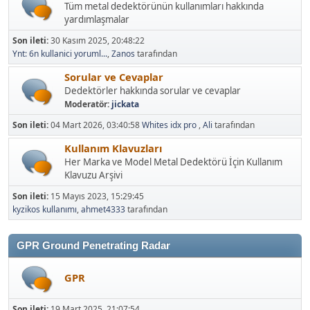
Tüm metal dedektörünün kullanımları hakkında
yardımlaşmalar
Son ileti:
30 Kasım 2025, 20:48:22
Ynt: 6n kullanici yoruml...
,
Zanos
tarafından
Sorular ve Cevaplar
Dedektörler hakkında sorular ve cevaplar
Moderatör:
jickata
Son ileti:
04 Mart 2026, 03:40:58
Whites idx pro
,
Ali
tarafından
Kullanım Klavuzları
Her Marka ve Model Metal Dedektörü İçin Kullanım
Klavuzu Arşivi
Son ileti:
15 Mayıs 2023, 15:29:45
kyzikos kullanımı
,
ahmet4333
tarafından
GPR Ground Penetrating Radar
GPR
Son ileti:
19 Mart 2025, 21:07:54