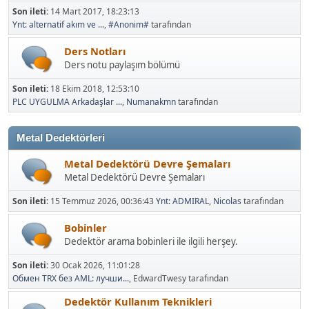
Son ileti:
14 Mart 2017, 18:23:13
Ynt: alternatif akım ve ...
,
#Anonim#
tarafından
Ders Notları
Ders notu paylaşım bölümü
Son ileti:
18 Ekim 2018, 12:53:10
PLC UYGULMA Arkadaşlar ...
,
Numanakmn
tarafından
Metal Dedektörleri
Metal Dedektörü Devre Şemaları
Metal Dedektörü Devre Şemaları
Son ileti:
15 Temmuz 2026, 00:36:43
Ynt: ADMIRAL
,
Nicolas
tarafından
Bobinler
Dedektör arama bobinleri ile ilgili herşey.
Son ileti:
30 Ocak 2026, 11:01:28
Обмен TRX без AML: лучши...
, EdwardTwesy tarafından
Dedektör Kullanım Teknikleri