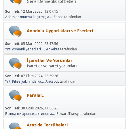
Genel Definecilik Sohbetleri
Son ileti:
12 Mart 2025, 13:07:15
Adamlar mumya kaçırmışla...
,
Zanos
tarafından
Anadolu Uygarlıkları ve Eserleri
Son ileti:
05 Mart 2022, 23:47:56
Ynt: osmanli yer adlari ...
,
Ankebut
tarafından
İşaretler Ve Yorumlar
İşaretler ve işaret yorumları
Son ileti:
07 Ekim 2024, 23:39:26
Ynt: Kilise yakınında ka...
,
Ankebut
tarafından
Paralar..
Son ileti:
30 Ocak 2026, 11:06:28
Вывод цифровых активов а...
, EdwardTwesy tarafından
Arazide Tecrübeleri