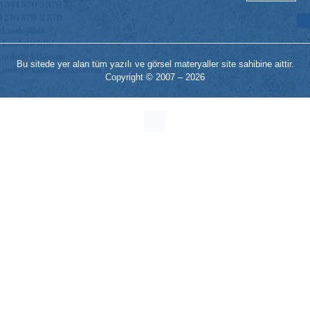
Bu sitede yer alan tüm yazılı ve görsel materyaller site sahibine aittir.
Copyright © 2007 – 2026
mekan
bizim
almanya
chat
sohbet
cinsel
sohbet
sohbet
mobil