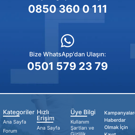
0850 360 0 111
Bize WhatsApp'dan Ulaşın:
0501 579 23 79
Kategoriler
Hızlı
Üye Bilgi
Kampanyalar
Erişim
Haberdar
Ana Sayfa
Kullanım
Olmak İçin
Ana Sayfa
Şartları ve
Forum
Gizlilik
Kayıt